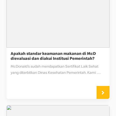
Apakah standar keamanan makanan di McD
dievaluasi dan diakui Institusi Pemerintah?
McDonald’s sudah mendapatkan Sertifikat Laik Sehat 
yang diterbitkan Dinas Kesehatan Pemerintah. Kami 
senantiasa memperbarui sertifikat ini sesuai jangka 
waktu yang telah ditentukan.