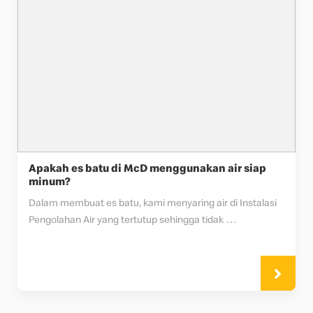
Apakah es batu di McD menggunakan air siap
minum?
Dalam membuat es batu, kami menyaring air di 
Instalasi 
Pengolahan Air
yang tertutup sehingga tidak 
terkontaminasi bahan fisik, kimia, dan mikrobiologi. Inilah 
yang menjadikannya air siap minum. Lebih dari itu, air 
juga diperiksa secara berkala di laboratorium 
terakreditasi untuk memenuhi standar dan peraturan 
pemerintah.