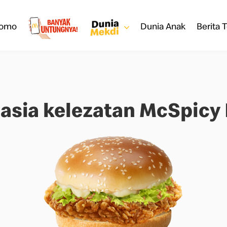
romo
Dunia Anak
Berita T
asia kelezatan McSpicy