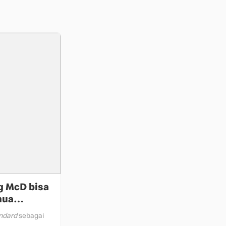
g McD bisa
mua
ndard
sebagai