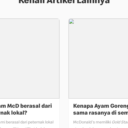
Kenali Artikel Lainnya
m McD berasal dari
Kenapa Ayam Goren
nak lokal?
sama rasanya di se
restorannya?
i berasal dari peternak lokal 
McDonald's memiliki
Gold Sta