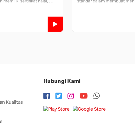
h memiliki sertifikat halal, 
standar dalam membuat men
 dan kualitas produk.
Hubungi Kami
an Kualitas
’s