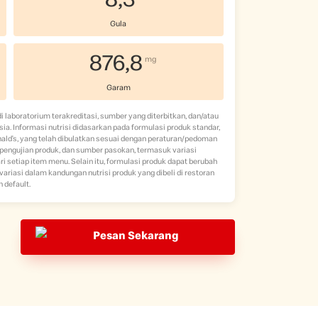
8,3
Gula
876,8
mg
Garam
 di laboratorium terakreditasi, sumber yang diterbitkan, dan/atau
a. Informasi nutrisi didasarkan pada formulasi produk standar,
nald’s, yang telah dibulatkan sesuai dengan peraturan/pedoman
, pengujian produk, dan sumber pasokan, termasuk variasi
i setiap item menu. Selain itu, formulasi produk dapat berubah
iasi dalam kandungan nutrisi produk yang dibeli di restoran
 default.
Pesan Sekarang