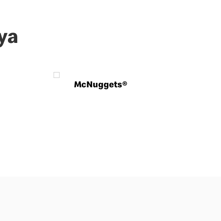
ya
McNuggets®