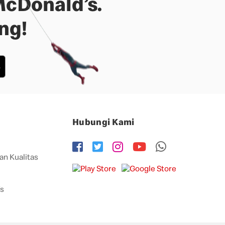
McDonald’s.
ng!
Hubungi Kami
an Kualitas
’s