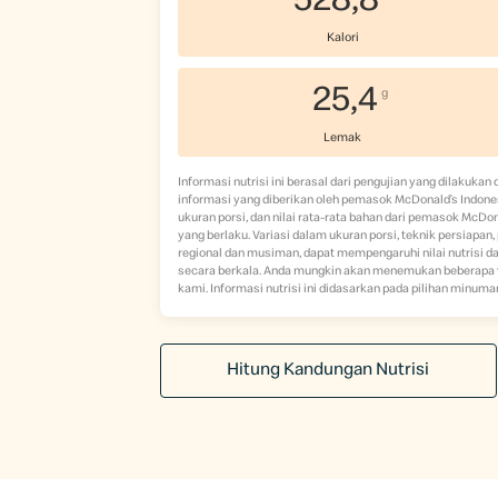
528,8
Kalori
25,4
g
Lemak
Informasi nutrisi ini berasal dari pengujian yang dilakukan
informasi yang diberikan oleh pemasok McDonald’s Indonesi
ukuran porsi, dan nilai rata-rata bahan dari pemasok McDo
yang berlaku. Variasi dalam ukuran porsi, teknik persiapan
regional dan musiman, dapat mempengaruhi nilai nutrisi dar
secara berkala. Anda mungkin akan menemukan beberapa var
kami. Informasi nutrisi ini didasarkan pada pilihan minuman
Hitung Kandungan Nutrisi