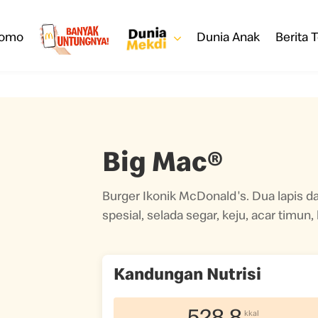
romo
Dunia Anak
Berita T
Big Mac®
Burger Ikonik McDonald's. Dua lapis da
spesial, selada segar, keju, acar timun,
Kandungan Nutrisi
kkal