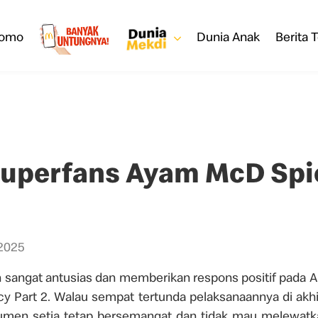
romo
Dunia Anak
Berita T
Superfans Ayam McD Spic
2025
sangat antusias dan memberikan respons positif pada A
 Part 2. Walau sempat tertunda pelaksanaannya di akh
nsumen setia tetap bersemangat dan tidak mau melewat