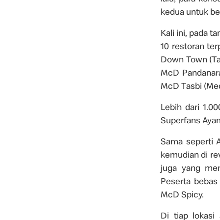
kedua untuk be
Kali ini, pada 
10 restoran te
Down Town (Tan
McD Pandanara
McD Tasbi (Med
Lebih dari 1.
Superfans Aya
Sama seperti A
kemudian di re
juga yang mem
Peserta bebas
McD Spicy.
Di tiap lokas