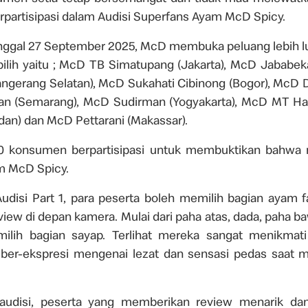
rpartisipasi dalam Audisi Superfans Ayam McD Spicy.
tanggal 27 September 2025, McD membuka peluang lebih lua
rpilih yaitu ; McD TB Simatupang (Jakarta), McD Jababek
gerang Selatan), McD Sukahati Cibinong (Bogor), McD 
n (Semarang), McD Sudirman (Yogyakarta), McD MT Har
an) dan McD Pettarani (Makassar).
000 konsumen berpartisipasi untuk membuktikan bahwa 
m McD Spicy.
udisi Part 1, para peserta boleh memilih bagian ayam f
view di depan kamera. Mulai dari paha atas, dada, paha b
ilih bagian sayap. Terlihat mereka sangat menikmati 
 ber-ekspresi mengenai lezat dan sensasi pedas saat 
i audisi, peserta yang memberikan review menarik dan