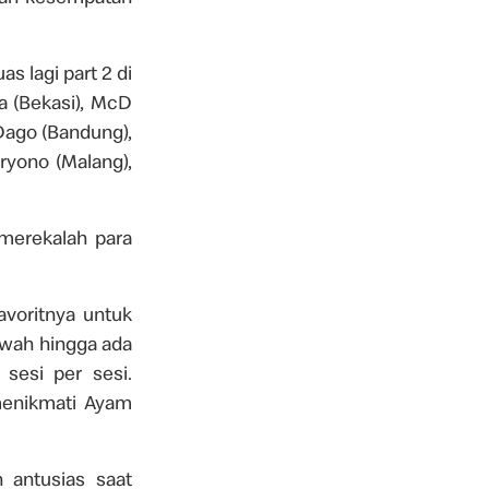
s lagi part 2 di
a (Bekasi), McD
Dago (Bandung),
yono (Malang),
merekalah para
avoritnya untuk
awah hingga ada
sesi per sesi.
menikmati Ayam
 antusias saat