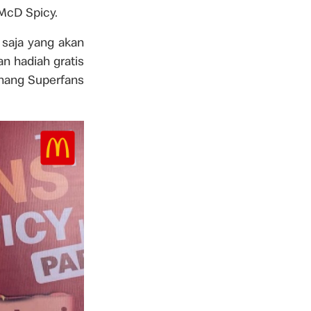
McD Spicy.
 saja yang akan
n hadiah gratis
nang Superfans