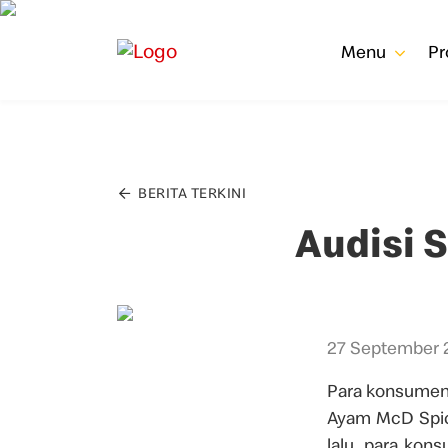
Menu
P
BERITA TERKINI
Audisi 
27 September 
Para konsumen 
Ayam McD Spicy
lalu, para ko