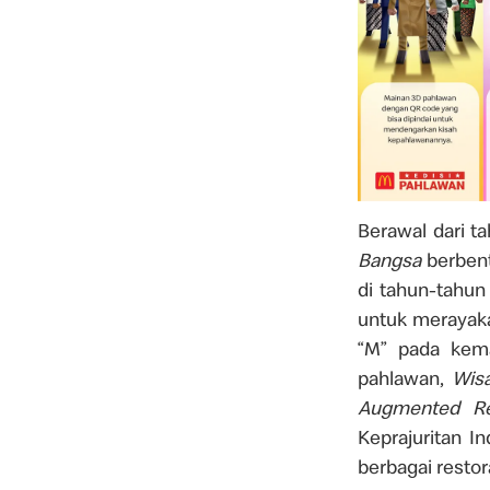
Berawal dari t
Bangsa
berbent
di tahun-tahun
untuk merayaka
“M” pada kem
pahlawan,
Wis
Augmented Rea
Keprajuritan I
berbagai resto