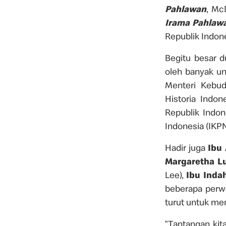
Pahlawan
, Mc
Irama Pahlaw
Republik Indone
Begitu besar d
oleh banyak un
Menteri Kebud
Historia Indo
Republik Indon
Indonesia (IKPN
Hadir juga
Ibu
Margaretha L
Lee),
Ibu Inda
beberapa perwak
turut untuk men
“Tantangan ki