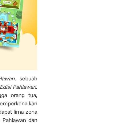
lawan
, sebuah
Edisi Pahlawan
.
ga orang tua,
 memperkenalkan
dapat lima zona
g Pahlawan dan