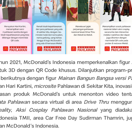
ahun 2021, McDonald’s Indonesia memperkenalkan figur
uk 3D dengan QR Code khusus. Dilanjutkan program-p
 berikutnya dengan figur
Mainan Bangun Bangsa versi P
n Hari Kartini,
microsite
Pahlawan di Sekitar Kita, inova
asan produk McDonald’s untuk menonton video tenta
ata Pahlawan
secara virtual di area
Drive Thru
mengguna
lity
,
Aksi Cosplay Pahlawan Nasional
yang diadak
ndonesia TMII, area Car Free Day Sudirman Thamrin, j
ran McDonald's Indonesia.