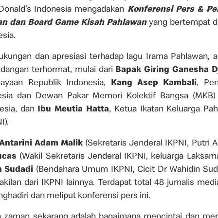
Donald’s Indonesia mengadakan
Konferensi Pers & Pe
an dan Board Game Kisah Pahlawan
yang bertempat di
sia.
ukungan dan apresiasi terhadap lagu Irama Pahlawan, aca
dangan terhormat, mulai dari
Bapak Giring Ganesha 
ayaan Republik Indonesia,
Kang Asep Kambali
, Pen
nesia dan Dewan Pakar Memori Kolektif Bangsa (MKB) 
esia, dan
Ibu Meutia Hatta
, Ketua Ikatan Keluarga Pa
I).
 Antarini Adam Malik
(Sekretaris Jenderal IKPNI, Putri 
ucas
(Wakil Sekretaris Jenderal IKPNI, keluarga Laks
h Sudadi
(Bendahara Umum IKPNI, Cicit Dr Wahidin Sud
ilan dari IKPNI lainnya. Terdapat total 48 jurnalis med
ghadiri dan meliput konferensi pers ini.
ta zaman sekarang adalah bagaimana mencintai dan me