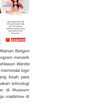
Mainan Bangun
rogram menarik
ahlawan Wanita
si memindai logo
ng kisah para
kan teknologi
an di Museum
uga
roadshow
di