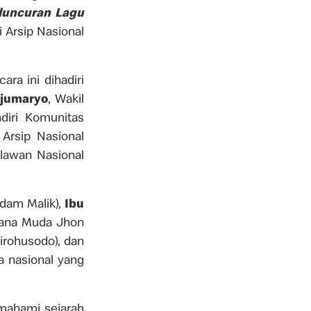
luncuran Lagu
 Arsip Nasional
ra ini dihadiri
Djumaryo
, Wakil
diri Komunitas
Arsip Nasional
hlawan Nasional
Adam Malik),
Ibu
amana Muda Jhon
irohusodo), dan
ia nasional yang
mahami sejarah