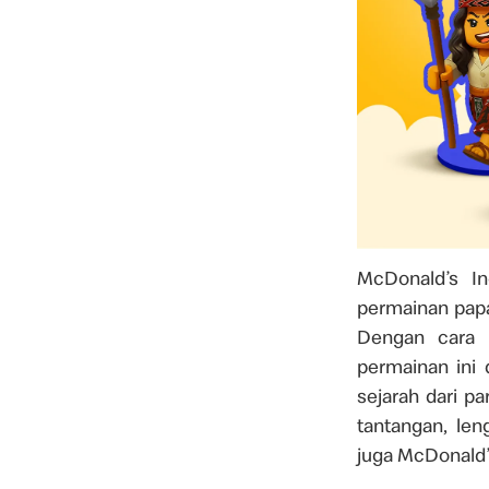
McDonald’s I
permainan pap
Dengan cara 
permainan ini 
sejarah dari p
tantangan, le
juga McDonald’