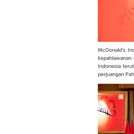
McDonald’s Ind
kepahlawanan d
Indonesia teru
perjuangan Pah