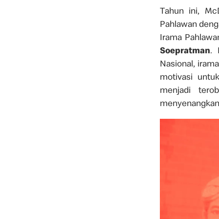
Tahun ini, M
Pahlawan denga
Irama Pahlawa
Soepratman
. 
Nasional, iram
motivasi untu
menjadi tero
menyenangkan