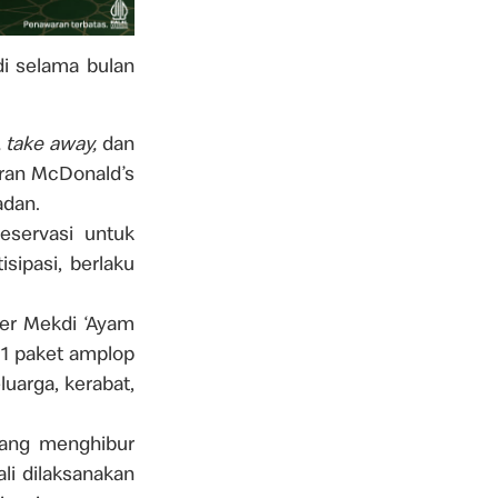
di selama bulan
, take away,
dan
oran McDonald’s
adan.
eservasi untuk
sipasi, berlaku
er Mekdi ‘Ayam
 1 paket amplop
uarga, kerabat,
ang menghibur
li dilaksanakan