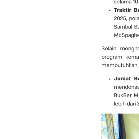
selama 10-
Traktir 
2025, pe
Sambal Ba
McSpaghet
Selain mengha
program kema
membutuhkan, d
Jumat B
mendonasi
BukBer Me
lebih dari