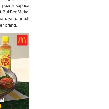
a puasa kepada
et BukBer Mekdi
an, yaitu untuk
er orang.