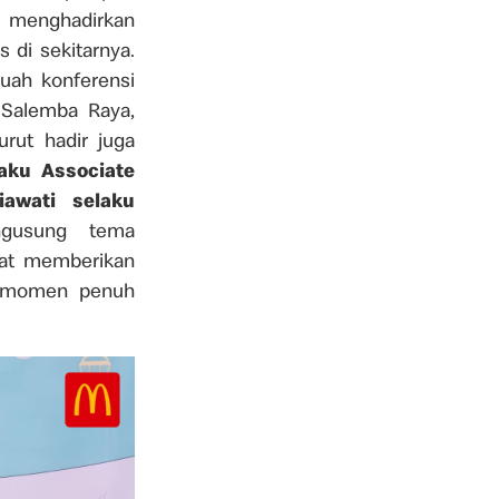
i menghadirkan
 di sekitarnya.
buah konferensi
 Salemba Raya,
urut hadir juga
laku Associate
iawati selaku
gusung tema
pat memberikan
i momen penuh