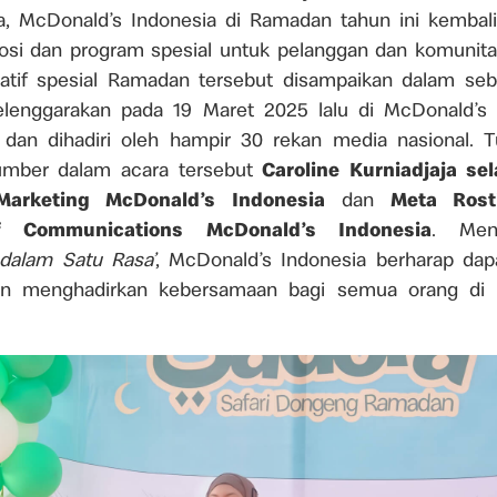
, McDonald’s Indonesia di Ramadan tahun ini kembal
i dan program spesial untuk pelanggan dan komunitas
iatif spesial Ramadan tersebut disampaikan dalam se
elenggarakan pada 19 Maret 2025 lalu di McDonald’s
 dan dihadiri oleh hampir 30 rekan media nasional. T
umber dalam acara tersebut
Caroline Kurniadjaja se
Marketing McDonald’s Indonesia
dan
Meta Rost
f Communications McDonald’s Indonesia
. Men
dalam Satu Rasa’
, McDonald’s Indonesia berharap da
an menghadirkan kebersamaan bagi semua orang d