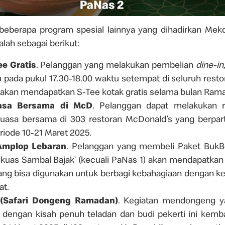
 beberapa program spesial lainnya yang dihadirkan Mek
lah sebagai berikut:
ee Gratis
. Pelanggan yang melakukan pembelian
dine-in
u pada pukul 17.30-18.00 waktu setempat di seluruh rest
 akan mendapatkan S-Tee kotak gratis selama bulan Ram
asa Bersama di McD
. Pelanggan dapat melakukan r
uasa bersama di 303 restoran McDonald’s yang berparti
riode 10-21 Maret 2025.
Amplop Lebaran
.
Pelanggan yang membeli Paket BukB
uas Sambal Bajak’ (kecuali PaNas 1) akan mendapatkan
yang bisa digunakan untuk berbagi kebahagiaan dengan kel
at.
(Safari Dongeng Ramadan)
.
Kegiatan mendongeng y
 dengan kisah penuh teladan dan budi pekerti ini kemba