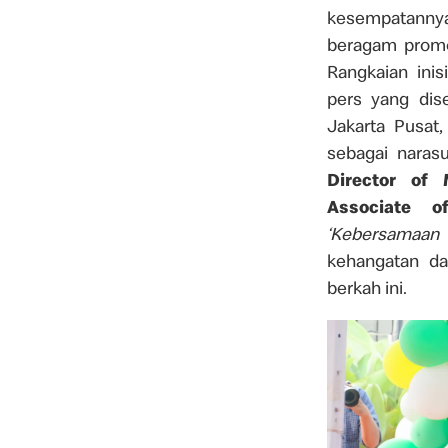
kesempatannya
beragam promos
Rangkaian inis
pers yang dis
Jakarta Pusat,
sebagai naras
Director of 
Associate o
‘Kebersamaan 
kehangatan d
berkah ini.