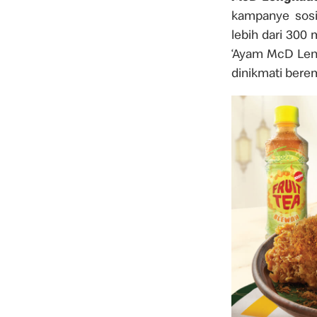
kampanye sosi
lebih dari 300
‘Ayam McD Leng
dinikmati bere