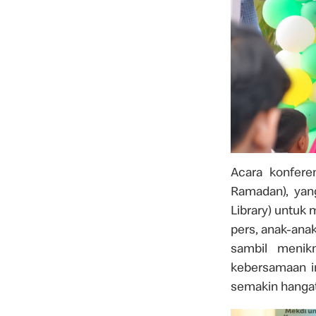
Acara konfere
Ramadan), yan
Library) untuk 
pers, anak-ana
sambil menik
kebersamaan in
semakin hangat