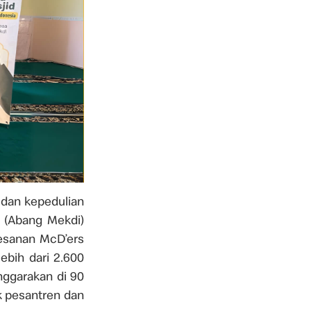
i dan kepedulian
i (Abang Mekdi)
esanan McD’ers
bih dari 2.600
nggarakan di 90
k pesantren dan