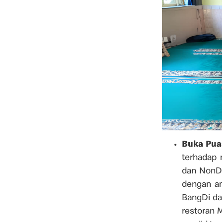
Buka Pua
terhadap 
dan NonDi
dengan am
BangDi da
restoran 