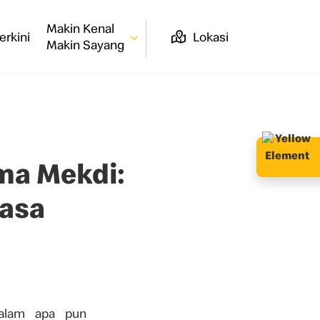
Makin Kenal
erkini
Lokasi
Makin Sayang
a Mekdi:
asa
dalam apa pun