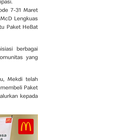
pasi.
ode 7-31 Maret
m McD Lengkuas
tu Paket HeBat
siasi berbagai
omunitas yang
u, Mekdi telah
g membeli Paket
alurkan kepada