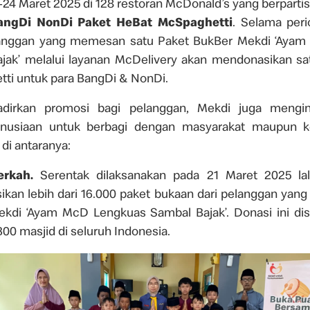
24 Maret 2025 di 128 restoran McDonald’s yang berpartisi
BangDi NonDi Paket HeBat McSpaghetti
.
Selama peri
langgan yang memesan satu Paket BukBer Mekdi ‘Aya
jak’ melalui layanan McDelivery akan mendonasikan sa
ti untuk para BangDi & NonDi.
dirkan promosi bagi pelanggan, Mekdi juga mengini
nusiaan untuk berbagi dengan masyarakat maupun k
i antaranya:
erkah.
Serentak dilaksanakan pada 21 Maret 2025 lal
kan lebih dari 16.000 paket bukaan dari pelanggan yan
kdi ‘Ayam McD Lengkuas Sambal Bajak’. Donasi ini dis
 300 masjid di seluruh Indonesia.