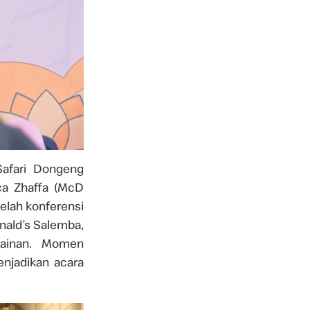
Safari Dongeng
ca Zhaffa (McD
telah konferensi
nald’s Salemba,
mainan. Momen
enjadikan acara