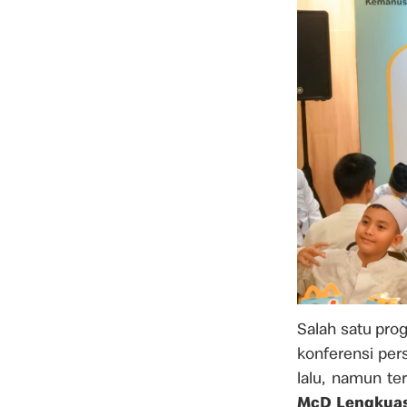
Salah satu pro
konferensi per
lalu, namun te
McD Lengkuas