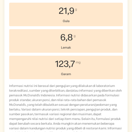
21,9
g
Gula
6,8
g
Lemak
123,7
mg
Garam
Informasi nutrisi ini berasal dari pengujian yang dilakukan di laboratorium
terakreditasi, sumber yang diterbitkan, dan/atau informasi yang diberikan oleh
pemasok McDonald’s Indonesia. Informasi nutrisi didasarkan pada formulasi
produk standar, ukuran porsi, dan nilai rata-rata bahan dari pemasok
McDonald’s, yang telah dibulatkan sesuai dengan peraturan/pedoman yang
berlaku. Variasi dalam ukuran porsi, teknik persiapan, pengujian produk, dan
sumber pasokan, termasuk variasi regional dan musiman, dapat
mempengaruhi nilai nutrisi dari setiap item menu. Selain itu, formulasi produk
dapat berubah secara berkala. Anda mungkin akan menemukan beberapa
variasi dalam kandungan nutrisi produk yang dibeli di restoran kami. Informasi