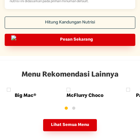
nutrisi ini didasarkan pada pilihan minuman default.
Hitung Kandungan Nutrisi
Pesan Sekarang
Menu Rekomendasi Lainnya
Big Mac®
McFlurry Choco
P
Lihat Semua Menu