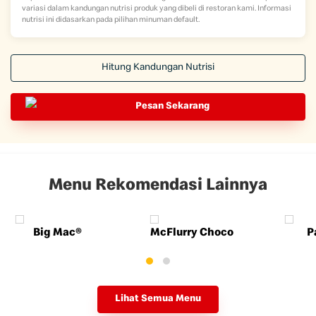
variasi dalam kandungan nutrisi produk yang dibeli di restoran kami. Informasi
nutrisi ini didasarkan pada pilihan minuman default.
Hitung Kandungan Nutrisi
Pesan Sekarang
Menu Rekomendasi Lainnya
Big Mac®
McFlurry Choco
P
Lihat Semua Menu