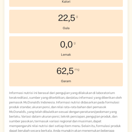
Kalori
22,5
g
Gula
0,0
g
Lemak
62,5
mg
Garam
Informasi nutrisi ini berasal dari pengujian yang dilakukan di laboratorium
terakreditasi, sumber yang diterbitkan, dan/atau informasi yang diberikan oleh
pemasok McDonald’s Indonesia. Informasi nutrisi didasarkan pada formulasi
produk standar, ukuran porsi, dan nilai rata-rata bahan dari pemasok
McDonald’s, yang telah dibulatkan sesuai dengan peraturan/pedoman yang
berlaku. Variasi dalam ukuran porsi, teknik persiapan, pengujian produk, dan
sumber pasokan, termasuk variasi regional dan musiman, dapat
mempengaruhi nilai nutrisi dari setiap item menu. Selain itu, formulasi produk
dapat berubah secara berkala. Anda mungkin akan menemukan beberapa