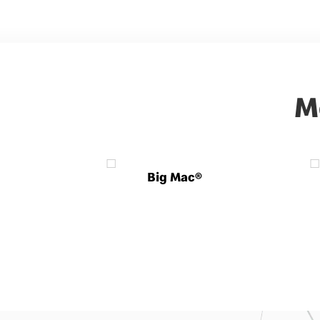
M
Big Mac®