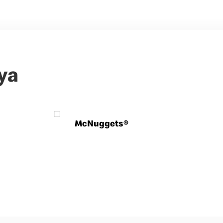
ya
McNuggets®